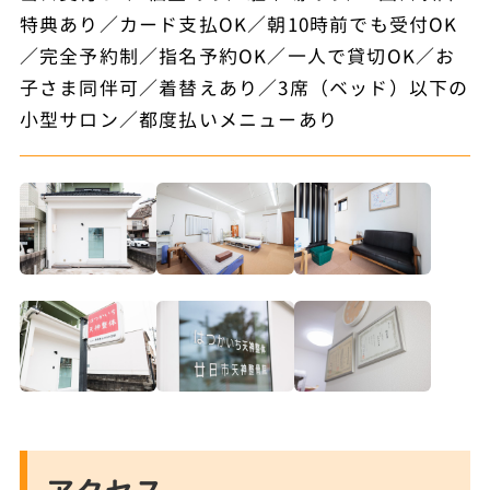
特典あり／カード支払OK／朝10時前でも受付OK
／完全予約制／指名予約OK／一人で貸切OK／お
子さま同伴可／着替えあり／3席（ベッド）以下の
小型サロン／都度払いメニューあり