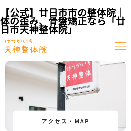
【公式】廿日市市の整体院｜
体の歪み、骨盤矯正なら「廿
日市天神整体院」
アクセス・MAP