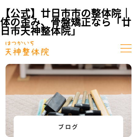
【公式】廿日市市の整体院｜
体の歪み、骨盤矯正なら「廿
日市天神整体院」
ブログ